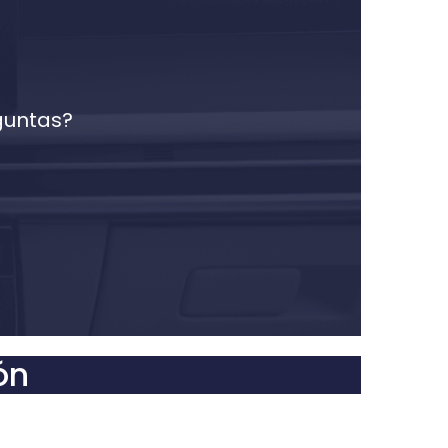
guntas?
ón