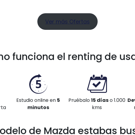
Ver más Ofertas
o funciona el renting de us
Estudio online en
5
Pruébalo
15 días
o 1.000
De
rta
minutos
kms
odelo de Mazda estabas bu