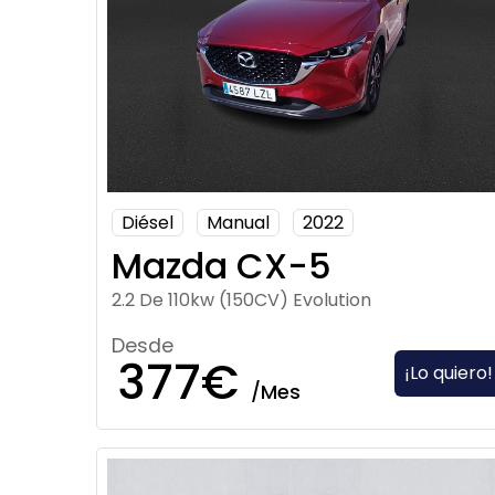
Diésel
Manual
2022
Mazda CX-5
2.2 De 110kw (150CV) Evolution
Desde
377€
¡Lo quiero!
/Mes