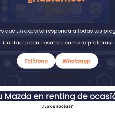
es que un experto responda a todas tus pre
Contacta con nosotros como tú prefieras:
Teléfono
Whatsapp
by
Idoneo.com
u Mazda en renting de ocasi
¿Lo conocías?