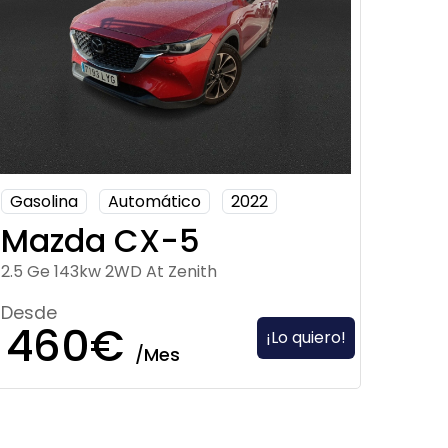
Gasolina
Automático
2022
Mazda CX-5
2.5 Ge 143kw 2WD At Zenith
Desde
460€
¡Lo quiero!
/Mes