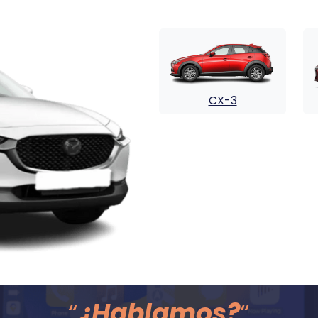
CX-3
“
¿Hablamos?
“