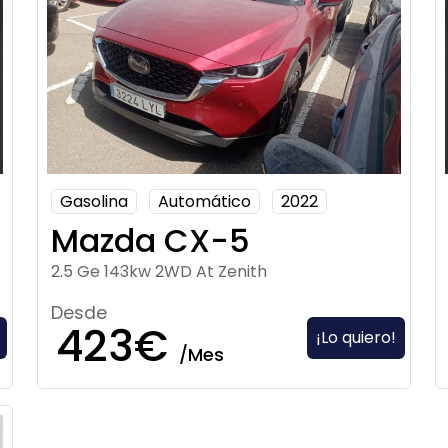
Gasolina
Automático
2022
Mazda CX-5
2.5 Ge 143kw 2WD At Zenith
Desde
423€
¡Lo quiero!
/Mes