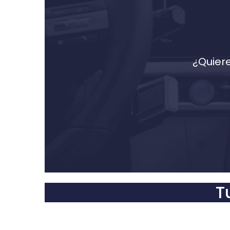
¿Quier
T