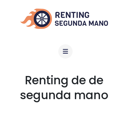
Saltar
al
contenido
(presiona
la
RENTINGSEGUNDAMANO.COM
tecla
Intro)
Renting de de
segunda mano