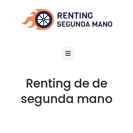
Saltar
al
contenido
(presiona
la
RENTINGSEGUNDAMANO.COM
tecla
Intro)
Renting de de
segunda mano